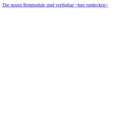
Zum
Die neuen Bettmodule sind verfügbar >hier entdecken<
Inhalt
springen