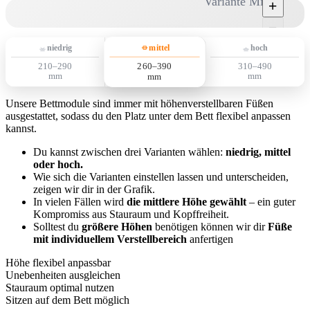
Variante Mittel
+
−
mittel
niedrig
hoch
260–390
210–290
310–490
mm
mm
mm
Unsere Bettmodule sind immer mit höhenverstellbaren Füßen
ausgestattet, sodass du den Platz unter dem Bett flexibel anpassen
kannst.
Du kannst zwischen drei Varianten wählen:
niedrig, mittel
oder hoch.
Wie sich die Varianten einstellen lassen und unterscheiden,
zeigen wir dir in der Grafik.
In vielen Fällen wird
die mittlere Höhe gewählt
– ein guter
Kompromiss aus Stauraum und Kopffreiheit.
Solltest du
größere Höhen
benötigen können wir dir
Füße
mit individuellem Verstellbereich
anfertigen
Höhe flexibel anpassbar
Unebenheiten ausgleichen
Stauraum optimal nutzen
Sitzen auf dem Bett möglich