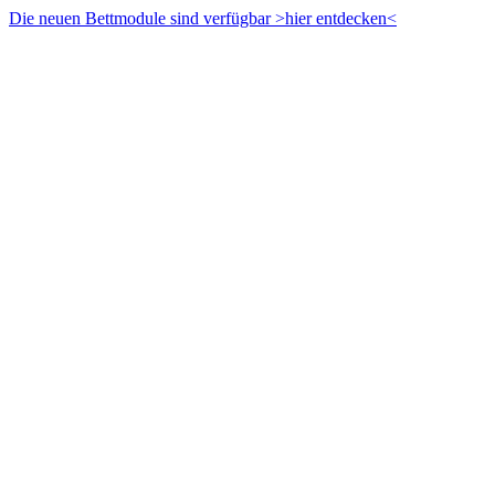
Zum
Die neuen Bettmodule sind verfügbar >hier entdecken<
Inhalt
springen