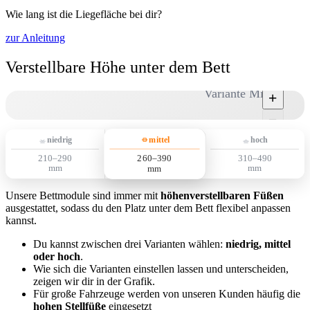
Wie lang ist die Liegefläche bei dir?
zur Anleitung
Verstellbare Höhe unter dem Bett
Variante Mittel
+
−
mittel
niedrig
hoch
260–390
210–290
310–490
mm
mm
mm
Unsere Bettmodule sind immer mit
höhenverstellbaren Füßen
ausgestattet, sodass du den Platz unter dem Bett flexibel anpassen
kannst.
Du kannst zwischen drei Varianten wählen:
niedrig, mittel
oder hoch
.
Wie sich die Varianten einstellen lassen und unterscheiden,
zeigen wir dir in der Grafik.
Für große Fahrzeuge werden von unseren Kunden häufig die
hohen Stellfüße
eingesetzt